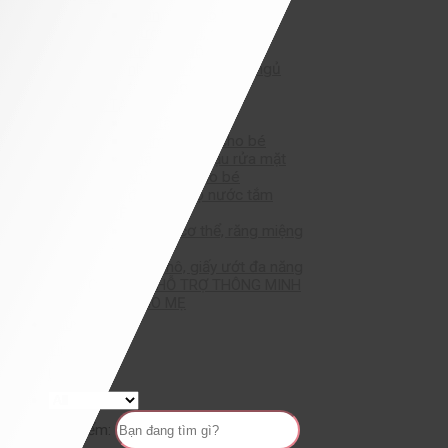
chăn, gối cho bé
giường, nôi, cũi
tủ đựng đồ cho bé
nhiệt ẩm kế phòng ngủ
thú bông, gối ôm
BÉ TẮM
sữa tắm gội
chăm sóc da cho bé
chậu tắm, chậu rửa mặt
khăn tắm cho bé
đo nhiệt độ nước tắm
BÉ VỆ SINH
vệ sinh cơ thể, răng miệng
bỉm tã
giấy khô, giấy ướt đa năng
CÔNG CỤ HỖ TRỢ THÔNG MINH
DÀNH CHO MẸ
Khuyến mại
Tin tức
Liên hệ
Tìm kiếm: