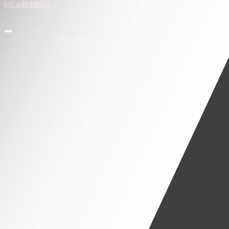
Trang chủ
lọc sản phẩm
SẢN PHẨM
BÉ ĂN UỐNG
bình sữa và phụ kiện
Yêu thích
dụng cụ vệ sinh bình sữa và phụ kiện
đồ dùng phục vụ ăn uống
sữa công thức
thực phẩm ăn dặm
BÉ CHƠI
dành cho bé sơ sinh
dành cho bé gái
dành cho bé trai
đồ chơi thông minh
BÉ ĐI RA NGOÀI
ba lô, túi xách bỉm sữa
xe đẩy cho bé
đai, địu các loại
ghế ngồi ô tô
BÉ MẶC
đồ sơ sinh
dung dịch giặt xả
máy giặt mini
móc phơi quần áo
giày, dép cho bé
BÉ NGỦ