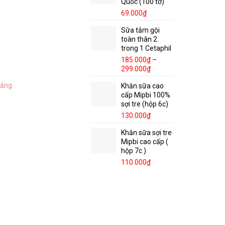
Quốc (100 tờ)
69.000
₫
Sữa tắm gội
toàn thân 2
trong 1 Cetaphil
185.000
₫
–
299.000
₫
năng
Khăn sữa cao
cấp Mipbi 100%
sợi tre (hộp 6c)
130.000
₫
Khăn sữa sợi tre
Mipbi cao cấp (
hộp 7c )
110.000
₫