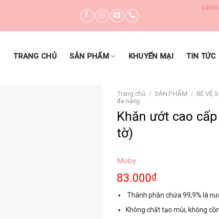
ĐĂNG
DANH MỤC SẢN PHẨM
TRANG CHỦ
SẢN PHẨM
KHUYẾN MẠI
TIN TỨC
Trang chủ
/
SẢN PHẨM
/
BÉ VỆ 
đa năng
Khăn ướt cao cấp
Yêu thích
tờ)
Moby
83.000
₫
Thành phần chứa 99,9% là nướ
Không chất tạo mùi, không cồ