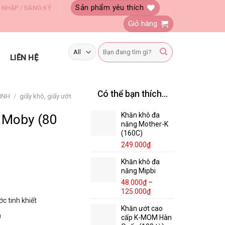
Sản phẩm yêu thích
 NHẬP / ĐĂNG KÝ
Giỏ hàng
Tìm
kiếm:
LIÊN HỆ
Có thể bạn thích…
SINH
/
giấy khô, giấy ướt
Khăn khô đa
 Moby (80
năng Mother-K
(160C)
249.000
₫
Khăn khô đa
năng Mipbi
48.000
₫
–
125.000
₫
c tinh khiết
Khăn ướt cao
n
cấp K-MOM Hàn