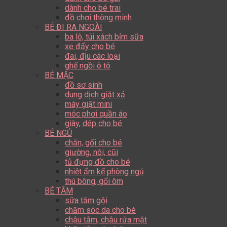
dành cho bé trai
đồ chơi thông minh
BÉ ĐI RA NGOÀI
ba lô, túi xách bỉm sữa
xe đẩy cho bé
đai, địu các loại
ghế ngồi ô tô
BÉ MẶC
đồ sơ sinh
dung dịch giặt xả
máy giặt mini
móc phơi quần áo
giày, dép cho bé
BÉ NGỦ
chăn, gối cho bé
giường, nôi, cũi
tủ đựng đồ cho bé
nhiệt ẩm kế phòng ngủ
thú bông, gối ôm
BÉ TẮM
sữa tắm gội
chăm sóc da cho bé
chậu tắm, chậu rửa mặt