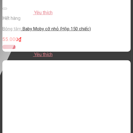
Yêu thích
Hết hàng
Bông tăm Baby Moby cỡ nhỏ (Hộp 150 chiếc)
55.000
₫
Đọc tiếp
Yêu thích