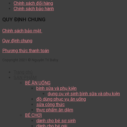
Chính sách đổi hàng
Chính sách bảo hành
QUY ĐỊNH CHUNG
Chính sách bảo mật
Quy định chung
Phương thức thanh toán
Copyright 2021 © Nguyên Trí Baby.
Trang chủ
SẢN PHẨM
BÉ ĂN UỐNG
bình sữa và phụ kiện
dụng cụ vệ sinh bình sữa và phụ kiện
đồ dùng phục vụ ăn uống
sữa công thức
thực phẩm ăn dặm
BÉ CHƠI
dành cho bé sơ sinh
dành cho bé gái