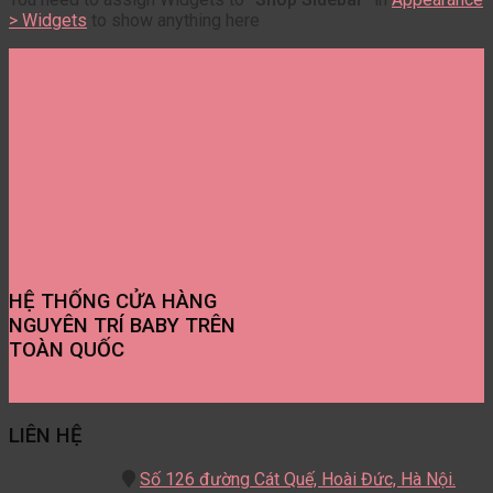
> Widgets
to show anything here
HỆ THỐNG CỬA HÀNG
NGUYÊN TRÍ BABY TRÊN
TOÀN QUỐC
Tìm Cửa Hàng Gần Bạn Nhất
LIÊN HỆ
Số 126 đường Cát Quế,
Hoài Đức, Hà Nội.