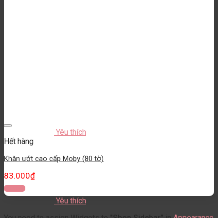
Yêu thích
Hết hàng
Khăn ướt cao cấp Moby (80 tờ)
83.000
₫
Đọc tiếp
Yêu thích
You need to assign Widgets to
"Shop Sidebar"
in
Appearance