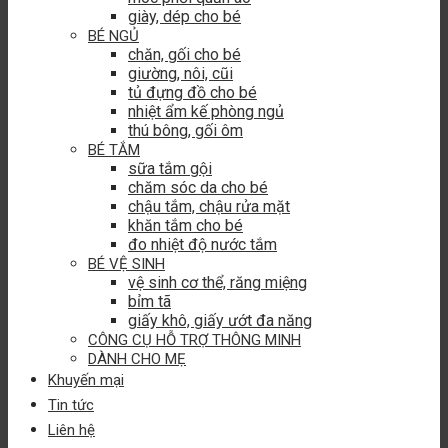
giày, dép cho bé
BÉ NGỦ
chăn, gối cho bé
giường, nôi, cũi
tủ đựng đồ cho bé
nhiệt ẩm kế phòng ngủ
thú bông, gối ôm
BÉ TẮM
sữa tắm gội
chăm sóc da cho bé
chậu tắm, chậu rửa mặt
khăn tắm cho bé
đo nhiệt độ nước tắm
BÉ VỆ SINH
vệ sinh cơ thể, răng miệng
bỉm tã
giấy khô, giấy ướt đa năng
CÔNG CỤ HỖ TRỢ THÔNG MINH
DÀNH CHO MẸ
Khuyến mại
Tin tức
Liên hệ