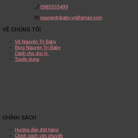
0985335499
nguyentribaby.vn@gmail.com
VỀ CHÚNG TÔI
Về Nguyên Trí Baby
Blog Nguyên Trí Baby
Dành cho đại lý
Tuyển dụng
CHÍNH SÁCH
Hướng dẫn đặt hàng
Chính sách vận chuyển