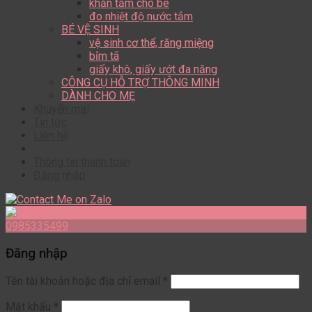
khăn tắm cho bé
đo nhiệt độ nước tắm
BÉ VỆ SINH
vệ sinh cơ thể, răng miệng
bỉm tã
giấy khô, giấy ướt đa năng
CÔNG CỤ HỖ TRỢ THÔNG MINH
DÀNH CHO MẸ
Khuyến mại
Tin tức
Liên hệ
Thông tin thanh toán
Đăng nhập
0985335499
Đăng nhập
Tên tài khoản hoặc địa chỉ email
*
Mật khẩu
*