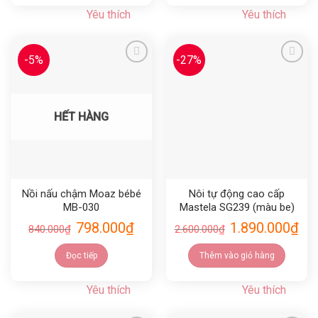
Yêu thích
Yêu thích
-5%
-27%
Yêu thích
Yêu thích
HẾT HÀNG
Nồi nấu chậm Moaz bébé
Nôi tự động cao cấp
MB-030
Mastela SG239 (màu be)
798.000
₫
1.890.000
₫
840.000
₫
2.600.000
₫
Đọc tiếp
Thêm vào giỏ hàng
Yêu thích
Yêu thích