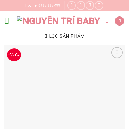
Skip
Hotline: 0985.335.499
to
content
LỌC SẢN PHẨM
-25%
Yêu thích