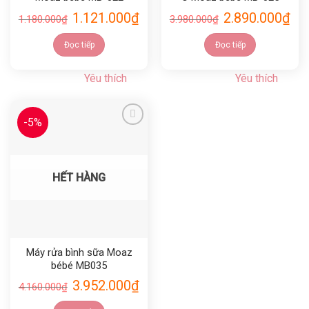
1.121.000
₫
2.890.000
₫
1.180.000
₫
3.980.000
₫
Đọc tiếp
Đọc tiếp
Yêu thích
Yêu thích
-5%
Yêu thích
HẾT HÀNG
Máy rửa bình sữa Moaz
bébé MB035
3.952.000
₫
4.160.000
₫