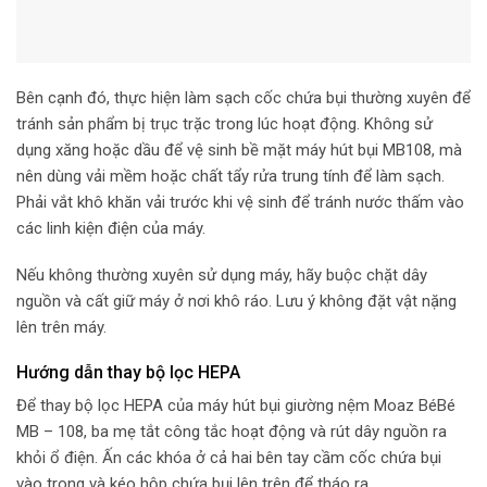
Bên cạnh đó, thực hiện làm sạch cốc chứa bụi thường xuyên để
tránh sản phẩm bị trục trặc trong lúc hoạt động. Không sử
dụng xăng hoặc dầu để vệ sinh bề mặt máy hút bụi MB108, mà
nên dùng vải mềm hoặc chất tẩy rửa trung tính để làm sạch.
Phải vắt khô khăn vải trước khi vệ sinh để tránh nước thấm vào
các linh kiện điện của máy.
Nếu không thường xuyên sử dụng máy, hãy buộc chặt dây
nguồn và cất giữ máy ở nơi khô ráo. Lưu ý không đặt vật nặng
lên trên máy.
Hướng dẫn thay bộ lọc HEPA
Để thay bộ lọc HEPA của máy hút bụi giường nệm Moaz BéBé
MB – 108, ba mẹ tắt công tắc hoạt động và rút dây nguồn ra
khỏi ổ điện. Ấn các khóa ở cả hai bên tay cầm cốc chứa bụi
vào trong và kéo hộp chứa bụi lên trên để tháo ra.