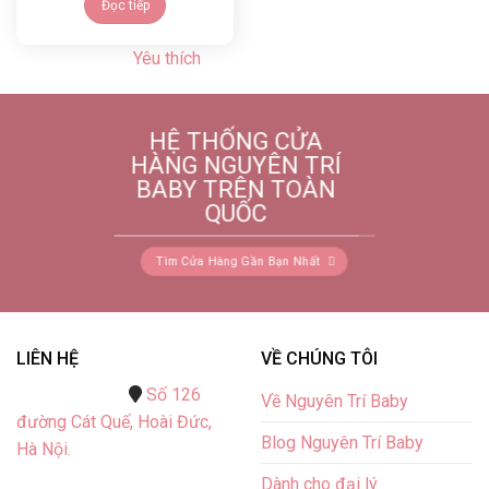
Đọc tiếp
Yêu thích
HỆ THỐNG CỬA
HÀNG NGUYÊN TRÍ
BABY TRÊN TOÀN
QUỐC
Tìm Cửa Hàng Gần Bạn Nhất
LIÊN HỆ
VỀ CHÚNG TÔI
Số 126
Về Nguyên Trí Baby
đường Cát Quế,
Hoài Đức,
Blog Nguyên Trí Baby
Hà Nội.
Dành cho đại lý