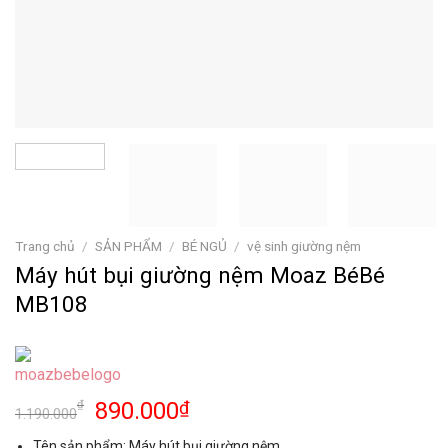
Trang chủ
/
SẢN PHẨM
/
BÉ NGỦ
/
vệ sinh giường nệm
Máy hút bụi giường nệm Moaz BéBé
MB108
890.000
₫
₫
1.190.000
Tên sản phẩm: Máy hút bụi giường nệm