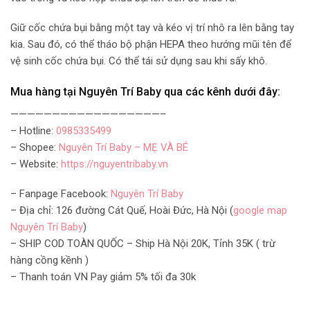
Giữ cốc chứa bụi bằng một tay và kéo vị trí nhô ra lên bằng tay
kia. Sau đó, có thể tháo bộ phận HEPA theo hướng mũi tên để
vệ sinh cốc chứa bụi. Có thể tái sử dụng sau khi sấy khô.
Mua hàng tại Nguyên Trí Baby qua các kênh dưới đây:
——————————————————–
– Hotline:
0985335499
– Shopee:
Nguyên Trí Baby – MẸ VÀ BÉ
– Website:
https://nguyentribaby.vn
– Fanpage Facebook:
Nguyên Trí Baby
– Địa chỉ: 126 đường Cát Quế, Hoài Đức, Hà Nội (
google map
Nguyên Trí Baby
)
– SHIP COD TOÀN QUỐC – Ship Hà Nội 20K, Tỉnh 35K ( trừ
hàng cồng kềnh )
– Thanh toán VN Pay giảm 5% tối đa 30k