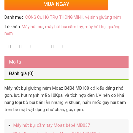
MUA NGAY
Danh mục:
CÔNG CỤ HỖ TRỢ THÔNG MINH
,
vệ sinh giường nệm
Từ khóa:
Máy hút bụi
,
máy hút bụi cầm tay
,
máy hút bụi giường
nệm
Mô tả
Đánh giá (0)
Máy hút bụi giường nệm Moaz BéBé MB108 có kiểu dáng nhỏ
gọn, lực hút mạnh mẽ ≥10Kpa, và tích hợp đèn UV nên có khả
năng loại bỏ bụi bẩn lẫn những vi khuẩn, nấm mốc gây hại bám
trên bề mặt vật dụng như chăn, gối, nệm, …..
Máy hút bụi cầm tay Moaz bébé MB037