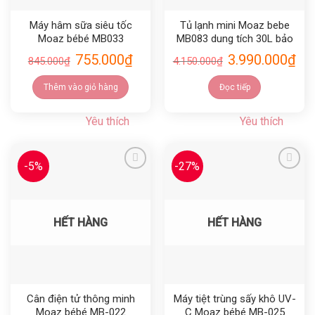
Máy hâm sữa siêu tốc
Tủ lạnh mini Moaz bebe
Moaz bébé MB033
MB083 dung tích 30L bảo
hành 12 tháng chính hãng
755.000
₫
3.990.000
₫
845.000
₫
4.150.000
₫
Thêm vào giỏ hàng
Đọc tiếp
Yêu thích
Yêu thích
-5%
-27%
Yêu thích
Yêu thích
HẾT HÀNG
HẾT HÀNG
Cân điện tử thông minh
Máy tiệt trùng sấy khô UV-
Moaz bébé MB-022
C Moaz bébé MB-025