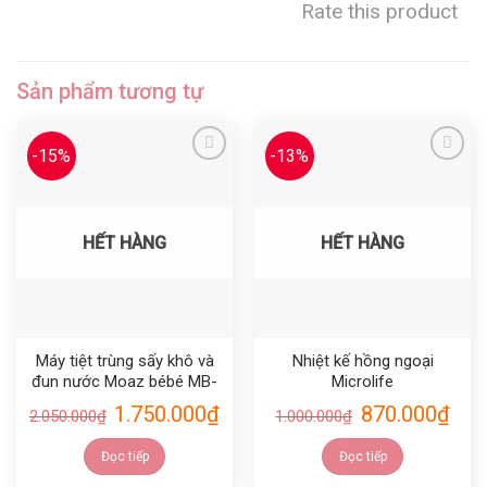
Rate this product
Sản phẩm tương tự
-15%
-13%
Yêu thích
Yêu thích
HẾT HÀNG
HẾT HÀNG
Máy tiệt trùng sấy khô và
Nhiệt kế hồng ngoại
đun nước Moaz bébé MB-
Microlife
031
1.750.000
₫
870.000
₫
2.050.000
₫
1.000.000
₫
Đọc tiếp
Đọc tiếp