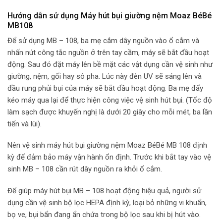
Hướng dẫn sử dụng Máy hút bụi giường nệm Moaz BéBé
MB108
Để sử dụng MB – 108, ba mẹ cắm dây nguồn vào ổ cắm và
nhấn nút công tắc nguồn ở trên tay cầm, máy sẽ bắt đầu hoạt
động. Sau đó đặt máy lên bề mặt các vật dụng cần vệ sinh như
giường, nệm, gối hay sô pha. Lúc này đèn UV sẽ sáng lên và
đầu rung phủi bụi của máy sẽ bắt đầu hoạt động. Ba mẹ đẩy
kéo máy qua lại để thực hiện công việc vệ sinh hút bụi. (Tốc độ
làm sạch được khuyến nghị là dưới 20 giây cho mỗi mét, ba lần
tiến và lùi).
Nên vệ sinh máy hút bụi giường nệm Moaz BéBé MB 108 định
kỳ để đảm bảo máy vận hành ổn định. Trước khi bắt tay vào vệ
sinh MB – 108 cần rút dây nguồn ra khỏi ổ cắm.
Để giúp máy hút bụi MB – 108 hoạt động hiệu quả, người sử
dụng cần vệ sinh bộ lọc HEPA định kỳ, loại bỏ những vi khuẩn,
bọ ve, bụi bẩn đang ẩn chứa trong bộ lọc sau khi bị hút vào.