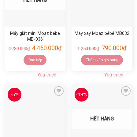
HẾT HÀNG
Máy giặt mini Moaz bébé
Máy xay Moaz bébé MB032
MB-036
4.450.000
₫
790.000
₫
4.730.000
₫
1.250.000
₫
Đọc tiếp
Thêm vào giỏ hàng
Yêu thích
Yêu thích
-5%
-18%
Yêu thích
Yêu thích
HẾT HÀNG