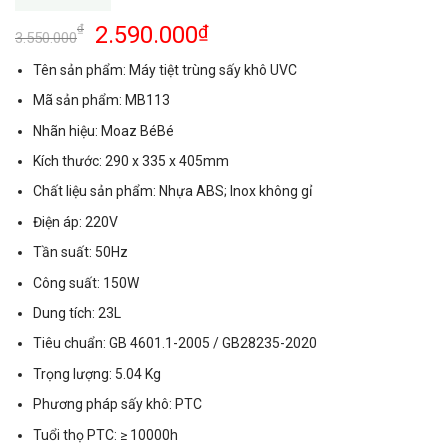
2.590.000
₫
₫
3.550.000
Tên sản phẩm: Máy tiệt trùng sấy khô UVC
Mã sản phẩm: MB113
Nhãn hiệu: Moaz BéBé
Kích thước: 290 x 335 x 405mm
Chất liệu sản phẩm: Nhựa ABS; Inox không gỉ
Điện áp: 220V
Tần suất: 50Hz
Công suất: 150W
Dung tích: 23L
Tiêu chuẩn: GB 4601.1-2005 / GB28235-2020
Trọng lượng: 5.04 Kg
Phương pháp sấy khô: PTC
Tuổi thọ PTC: ≥ 10000h