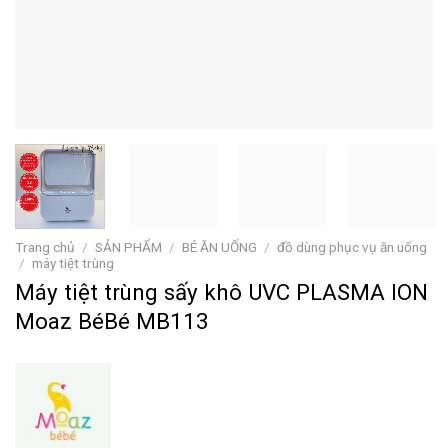
Trang chủ
/
SẢN PHẨM
/
BÉ ĂN UỐNG
/
đồ dùng phục vụ ăn uống
/
máy tiệt trùng
Máy tiệt trùng sấy khô UVC PLASMA ION
Moaz BéBé MB113