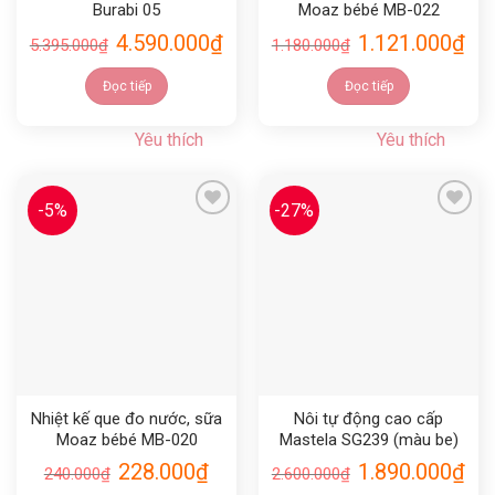
Burabi 05
Moaz bébé MB-022
4.590.000
₫
1.121.000
₫
5.395.000
₫
1.180.000
₫
Đọc tiếp
Đọc tiếp
Yêu thích
Yêu thích
-5%
-27%
Yêu thích
Yêu thích
Nhiệt kế que đo nước, sữa
Nôi tự động cao cấp
Moaz bébé MB-020
Mastela SG239 (màu be)
228.000
₫
1.890.000
₫
240.000
₫
2.600.000
₫