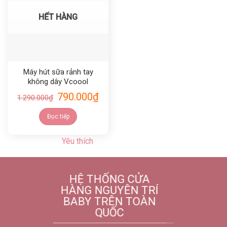
HẾT HÀNG
Máy hút sữa rảnh tay
không dây Vcoool
790.000
₫
1.290.000
₫
Đọc tiếp
Yêu thích
HỆ THỐNG CỬA
HÀNG NGUYÊN TRÍ
BABY TRÊN TOÀN
QUỐC