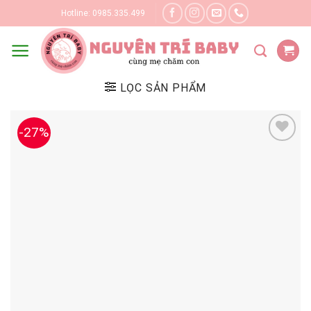
Skip
Hotline: 0985.335.499
to
content
LỌC SẢN PHẨM
-27%
Yêu thích