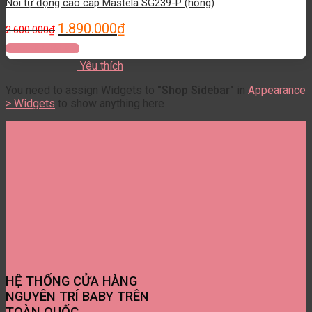
Nôi tự động cao cấp Mastela SG239-P (hồng)
1.890.000
₫
2.600.000
₫
Thêm vào giỏ hàng
Yêu thích
You need to assign Widgets to
"Shop Sidebar"
in
Appearance
> Widgets
to show anything here
HỆ THỐNG CỬA HÀNG
NGUYÊN TRÍ BABY TRÊN
TOÀN QUỐC