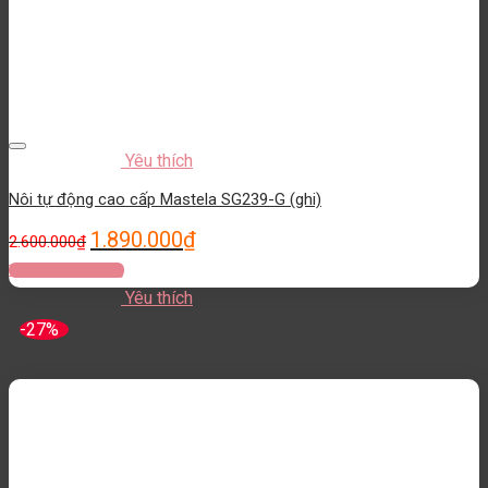
Yêu thích
Nôi tự động cao cấp Mastela SG239-G (ghi)
1.890.000
₫
2.600.000
₫
Thêm vào giỏ hàng
Yêu thích
-27%