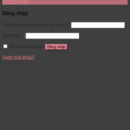
0985335499
Đăng nhập
Tên tài khoản hoặc địa chỉ email
*
Mật khẩu
*
Ghi nhớ mật khẩu
Đăng nhập
Quên mật khẩu?