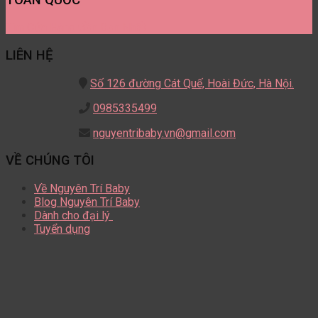
Tìm Cửa Hàng Gần Bạn Nhất
LIÊN HỆ
Số 126 đường Cát Quế,
Hoài Đức, Hà Nội.
0985335499
nguyentribaby.vn@gmail.com
VỀ CHÚNG TÔI
Về Nguyên Trí Baby
Blog Nguyên Trí Baby
Dành cho đại lý
Tuyển dụng