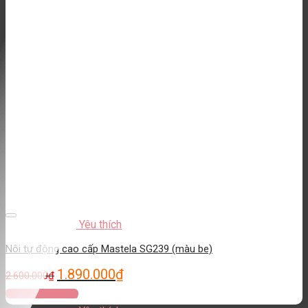
Yêu thích
Nôi tự động cao cấp Mastela SG239 (màu be)
1.890.000
₫
2.600.000
₫
Thêm vào giỏ hàng