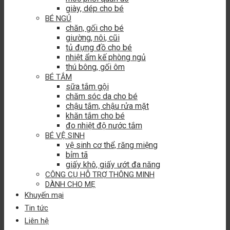
giày, dép cho bé
BÉ NGỦ
chăn, gối cho bé
giường, nôi, cũi
tủ đựng đồ cho bé
nhiệt ẩm kế phòng ngủ
thú bông, gối ôm
BÉ TẮM
sữa tắm gội
chăm sóc da cho bé
chậu tắm, chậu rửa mặt
khăn tắm cho bé
đo nhiệt độ nước tắm
BÉ VỆ SINH
vệ sinh cơ thể, răng miệng
bỉm tã
giấy khô, giấy ướt đa năng
CÔNG CỤ HỖ TRỢ THÔNG MINH
DÀNH CHO MẸ
Khuyến mại
Tin tức
Liên hệ