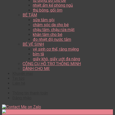
tủ đựng đồ cho bé
nhiệt ẩm kế phòng ngủ
thú bông, gối ôm
BÉ TẮM
sữa tắm gội
chăm sóc da cho bé
chậu tắm, chậu rửa mặt
khăn tắm cho bé
đo nhiệt độ nước tắm
BÉ VỆ SINH
vệ sinh cơ thể, răng miệng
bỉm tã
giấy khô, giấy ướt đa năng
CÔNG CỤ HỖ TRỢ THÔNG MINH
DÀNH CHO MẸ
Khuyến mại
Tin tức
Liên hệ
Thông tin thanh toán
Đăng nhập