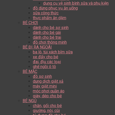
dụng cụ vệ sinh bình sữa và phụ kiện
đồ dùng phục vụ ăn uống
sữa công thức
thực phẩm ăn dặm
BÉ CHƠI
dành cho bé sơ sinh
dành cho bé gái
dành cho bé trai
đồ chơi thông minh
BÉ ĐI RA NGOÀI
ba lô, túi xách bỉm sữa
xe đẩy cho bé
đai, địu các loại
ghế ngồi ô tô
BÉ MẶC
đồ sơ sinh
dung dịch giặt xả
máy giặt mini
móc phơi quần áo
giày, dép cho bé
BÉ NGỦ
chăn, gối cho bé
giường, nôi, cũi