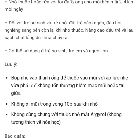
+ Nhỏ thuốc hoặc rửa với tối đa ½ ống cho mỗi bên mũi 2-4 lần
mỗi ngày
+ Đối với trẻ sơ sinh và trẻ nhỏ: đặt trẻ nằm ngửa, đầu hơi
nghiêng sang bên còn lại khi nhỏ thuốc. Nâng cao đầu trẻ và lau
sạch chất lỏng dư thừa chảy ra.
+ Có thể sử dụng ở trẻ sơ sinh, trẻ em và người lớn
Lưu ý:
Bóp nhẹ vào thành ống để thuốc vào mũi với áp lực nhẹ
vừa phải để không tổn thương niêm mạc mũi hoặc tai
giữa.
Không xì mũi trong vòng 10p sau khi nhỏ
Không dùng chung với thuốc nhỏ mắt Argyrol (không
tương thích về hóa học)
Bảo quản
: