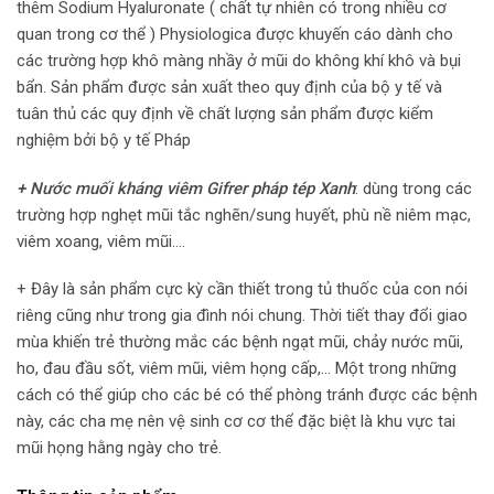
thêm Sodium Hyaluronate ( chất tự nhiên có trong nhiều cơ
quan trong cơ thể ) Physiologica được khuyến cáo dành cho
các trường hợp khô màng nhầy ở mũi do không khí khô và bụi
bẩn. Sản phẩm được sản xuất theo quy định của bộ y tế và
tuân thủ các quy định về chất lượng sản phẩm được kiểm
nghiệm bởi bộ y tế Pháp
+ Nước muối kháng viêm Gifrer pháp tép Xanh
: dùng trong các
trường hợp nghẹt mũi tắc nghẽn/sung huyết, phù nề niêm mạc,
viêm xoang, viêm mũi….
+ Đây là sản phẩm cực kỳ cần thiết trong tủ thuốc của con nói
riêng cũng như trong gia đình nói chung. Thời tiết thay đổi giao
mùa khiến trẻ thường mắc các bệnh ngạt mũi, chảy nước mũi,
ho, đau đầu sốt, viêm mũi, viêm họng cấp,… Một trong những
cách có thể giúp cho các bé có thể phòng tránh được các bệnh
này, các cha mẹ nên vệ sinh cơ cơ thể đặc biệt là khu vực tai
mũi họng hằng ngày cho trẻ.