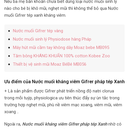
Nếu ba mẹ băn khoăn chưa biết dùng loại nước muối sinh lý
nào cho bé bị khô mũi, nghẹt mũi thì không thể bỏ qua Nước
muối Gifrer tép xanh kháng viêm.
Nước muối Gifrer tép vàng
Nước muối sinh lý Physiodose hàng Pháp
Máy hút mũi cầm tay không dây Moaz bebe MB095
Tăm bông KHÁNG KHUẨN 100% cotton Kobee Zoo
Thiết bị vệ sinh mũi Moaz BéBé MB056
Ưu điểm của Nước muối kháng viêm Gifrer pháp tép Xanh
+ Là sản phẩm được Gifrer phát triển nồng độ natri clorua
trong mỗi tuýp, physiologica ưu tiên thúc đẩy sự ùn tắc trong
trường hợp nghẹt mũi, phù nề viêm mạc xoang, viêm mũi, viêm
xoang ..
Ngoài ra,
Nước muối kháng viêm Gifrer pháp tép Xanh
nhờ có