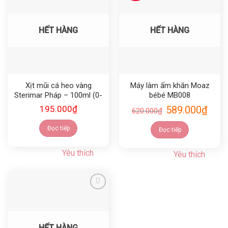
Yêu thích
Yêu thích
HẾT HÀNG
HẾT HÀNG
Xịt mũi cá heo vàng
Máy làm ấm khăn Moaz
Sterimar Pháp – 100ml (0-
bébé MB008
3 tuổi)
195.000
₫
589.000
₫
620.000
₫
Đọc tiếp
Đọc tiếp
Yêu thích
Yêu thích
Yêu thích
HẾT HÀNG