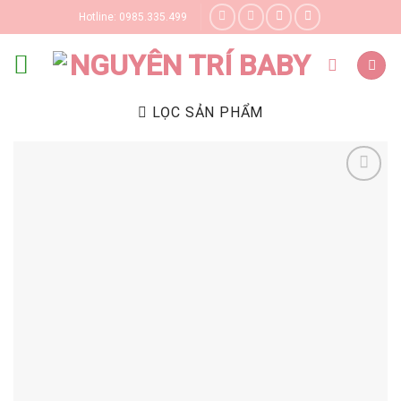
Skip
Hotline: 0985.335.499
to
content
LỌC SẢN PHẨM
Yêu thích