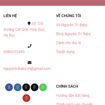
LIÊN HỆ
VỀ CHÚNG TÔI
Số 126
Về Nguyên Trí Baby
đường Cát Quế,
Hoài Đức,
Blog Nguyên Trí Baby
Hà Nội.
Dành cho đại lý
Tuyển dụng
0985335499
nguyentribaby.vn@gmail.com
CHÍNH SÁCH
Hướng dẫn đặt hàng
Chính sách vận chuyển