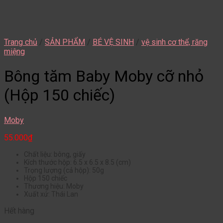
Trang chủ
/
SẢN PHẨM
/
BÉ VỆ SINH
/
vệ sinh cơ thể, răng
miệng
Bông tăm Baby Moby cỡ nhỏ
(Hộp 150 chiếc)
Moby
55.000
₫
Chất liệu: bông, giấy
Kích thước hộp: 6.5 x 6.5 x 8.5 (cm)
Trọng lượng (cả hộp): 50g
Hộp 150 chiếc
Thương hiệu: Moby
Xuất xứ: Thái Lan
Hết hàng