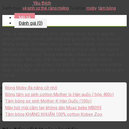
Yêu thích
Danh mục:
vệ sinh cơ thể, răng miệng
Từ khóa:
moby
,
tăm bông
Mô tả
Đánh giá (0)
Việc vệ sinh tai, mũi cho bé là rất quan trọng, bởi nó giúp bé
phòng tránh được các căn bệnh liên quan đến tai, mũi, họng và
đường hô hấp. Tuy nhiên việc vệ sinh không đúng cách hay sử
dụng bông tăm không đảm bảo chất lượng sẽ gây tổn thương
đến sức khỏe của bé.
Bông tăm Baby Moby
được sản xuất trên
dây chuyền Thái Lan, chất liệu cao cấp, an toàn cho trẻ sơ
sinh khi sử dụng sản phẩm. Với thiết kế 2 đầu xoắn và trơn khác
nhau, mẹ thuận tiện và hoàn toàn yên tâm khi sử dụng bông tăm
cho bé.
Bông Moby đa năng cỡ nhỏ
Bông tăm sơ sinh cotton Mother Is Hàn quốc ( hộp 400c)
Tăm bông sơ sinh Mother-K Hàn Quốc (100c)
Máy hút mũi cầm tay không dây Moaz bebe MB095
Tăm bông KHÁNG KHUẨN 100% cotton Kobee Zoo