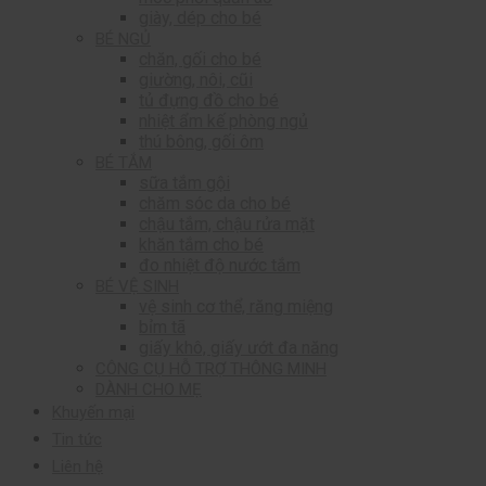
giày, dép cho bé
BÉ NGỦ
chăn, gối cho bé
giường, nôi, cũi
tủ đựng đồ cho bé
nhiệt ẩm kế phòng ngủ
thú bông, gối ôm
BÉ TẮM
sữa tắm gội
chăm sóc da cho bé
chậu tắm, chậu rửa mặt
khăn tắm cho bé
đo nhiệt độ nước tắm
BÉ VỆ SINH
vệ sinh cơ thể, răng miệng
bỉm tã
giấy khô, giấy ướt đa năng
CÔNG CỤ HỖ TRỢ THÔNG MINH
DÀNH CHO MẸ
Khuyến mại
Tin tức
Liên hệ