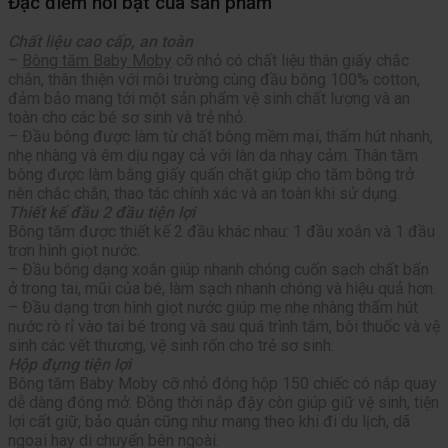
Đặ
c điểm nổi bật của sản phẩm
Chất liệu cao cấp, an toàn
–
Bông tăm Baby Moby
cỡ nhỏ có chất liệu thân giấy chắc
chắn, thân thiện với môi trường cùng đầu bông 100% cotton,
đảm bảo mang tới một sản phẩm vệ sinh chất lượng và an
toàn cho các bé sơ sinh và trẻ nhỏ.
– Đầu bông được làm từ chất bông mềm mại, thấm hút nhanh,
nhẹ nhàng và êm dịu ngay cả với làn da nhạy cảm. Thân tăm
bông được làm bằng giấy quấn chặt giúp cho tăm bông trở
nên chắc chắn, thao tác chính xác và an toàn khi sử dụng.
Thiết kế đầu 2 đầu tiện lợi
Bông tăm được thiết kế 2 đầu khác nhau: 1 đầu xoắn và 1 đầu
trơn hình giọt nước.
– Đầu bông dạng xoắn giúp nhanh chóng cuốn sạch chất bẩn
ở trong tai, mũi của bé, làm sạch nhanh chóng và hiệu quả hơn.
– Đầu dạng trơn hình giọt nước giúp mẹ nhẹ nhàng thấm hút
nước rò rỉ vào tai bé trong và sau quá trình tắm, bôi thuốc và vệ
sinh các vết thương, vệ sinh rốn cho trẻ sơ sinh.
Hộp đựng tiện lợi
Bông tăm Baby Moby cỡ nhỏ đóng hộp 150 chiếc có nắp quay
dễ dàng đóng mở. Đồng thời nắp đậy còn giúp giữ vệ sinh, tiện
lợi cất giữ, bảo quản cũng như mang theo khi đi du lịch, dã
ngoại hay di chuyển bên ngoài.