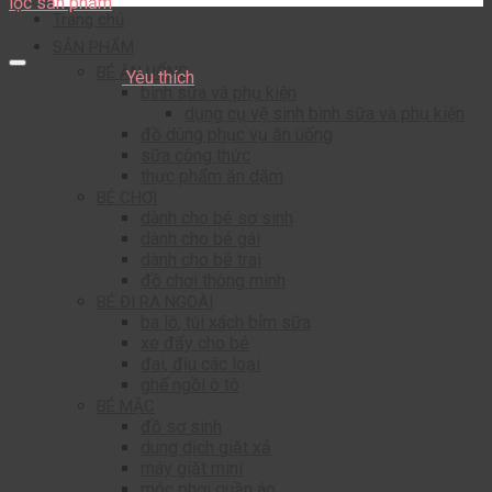
lọc sản phẩm
Trang chủ
SẢN PHẨM
BÉ ĂN UỐNG
Yêu thích
bình sữa và phụ kiện
dụng cụ vệ sinh bình sữa và phụ kiện
đồ dùng phục vụ ăn uống
sữa công thức
thực phẩm ăn dặm
BÉ CHƠI
dành cho bé sơ sinh
dành cho bé gái
dành cho bé trai
đồ chơi thông minh
BÉ ĐI RA NGOÀI
ba lô, túi xách bỉm sữa
xe đẩy cho bé
đai, địu các loại
ghế ngồi ô tô
BÉ MẶC
đồ sơ sinh
dung dịch giặt xả
máy giặt mini
móc phơi quần áo