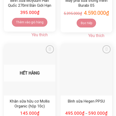
Bình Sữa Moyuum Hàn
Máy pha sữa thông minh
Quốc 270ml Bản Giới Hạn
Burabi 05
395.000
₫
4.590.000
₫
5.395.000
₫
Thêm vào giỏ hàng
Đọc tiếp
Yêu thích
Yêu thích
Yêu thích
Yêu thích
HẾT HÀNG
Khăn sữa hữu cơ Mollis
Bình sữa Hegen PPSU
Organic (hộp 10c)
145.000
₫
495.000
₫
590.000
₫
–