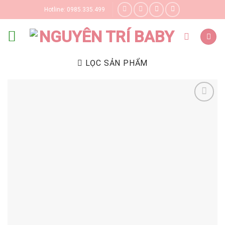
Skip
Hotline: 0985.335.499
to
content
LỌC SẢN PHẨM
Yêu thích