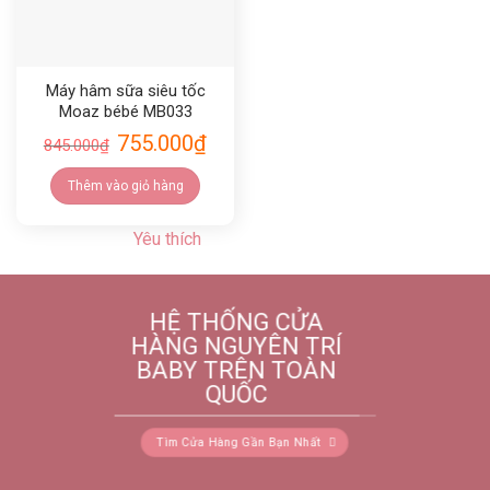
Máy hâm sữa siêu tốc
Moaz bébé MB033
755.000
₫
845.000
₫
Thêm vào giỏ hàng
Yêu thích
HỆ THỐNG CỬA
HÀNG NGUYÊN TRÍ
BABY TRÊN TOÀN
QUỐC
Tìm Cửa Hàng Gần Bạn Nhất