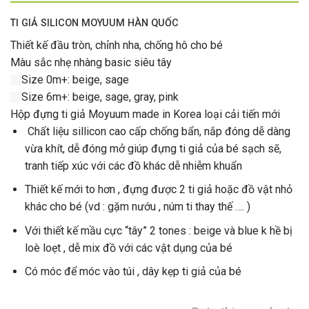
TI GIẢ SILICON MOYUUM HÀN QUỐC
Thiết kế đầu tròn, chỉnh nha, chống hô cho bé
Màu sắc nhẹ nhàng basic siêu tây
Size 0m+: beige, sage
Size 6m+: beige, sage, gray, pink
Hộp đựng ti giả Moyuum made in Korea loại cải tiến mới
Chất liệu sillicon cao cấp chống bẩn, nắp đóng dễ dàng
vừa khít, dễ đóng mở giúp đựng ti giả của bé sạch sẽ,
tranh tiếp xúc với các đồ khác dễ nhiễm khuẩn
Thiết kế mới to hơn , đựng được 2 ti giả hoặc đồ vật nhỏ
khác cho bé (vd : gặm nướu , núm ti thay thế …. )
Với thiết kế mầu cực “tây” 2 tones : beige và blue k hề bị
loè loẹt , dễ mix đồ với các vật dụng của bé
Có móc để móc vào túi , dây kẹp ti giả của bé