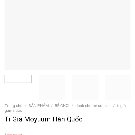
Trang chủ
/
SẢN PHẨM
/
BÉ CHƠI
/
dành cho bé sơ sinh
/
ti giả,
gặm nướu
Ti Giả Moyuum Hàn Quốc