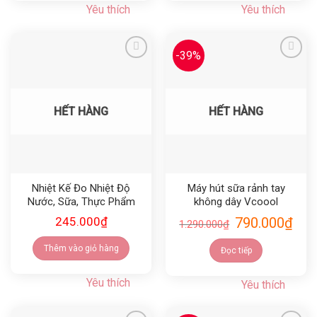
Yêu thích
Yêu thích
-39%
Yêu thích
Yêu thích
HẾT HÀNG
HẾT HÀNG
Nhiệt Kế Đo Nhiệt Độ
Máy hút sữa rảnh tay
Nước, Sữa, Thực Phẩm
không dây Vcoool
Chín Tanita TT-533
245.000
₫
790.000
₫
1.290.000
₫
Thêm vào giỏ hàng
Đọc tiếp
Yêu thích
Yêu thích