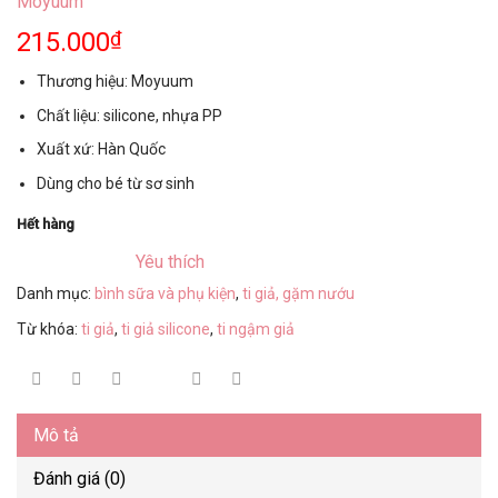
Moyuum
215.000
₫
Thương hiệu: Moyuum
Chất liệu: silicone, nhựa PP
Xuất xứ: Hàn Quốc
Dùng cho bé từ sơ sinh
Hết hàng
Yêu thích
Danh mục:
bình sữa và phụ kiện
,
ti giả, gặm nướu
Từ khóa:
ti giả
,
ti giả silicone
,
ti ngậm giả
Mô tả
Đánh giá (0)