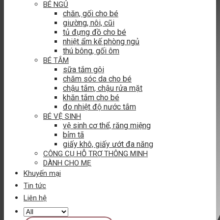
BÉ NGỦ
chăn, gối cho bé
giường, nôi, cũi
tủ đựng đồ cho bé
nhiệt ẩm kế phòng ngủ
thú bông, gối ôm
BÉ TẮM
sữa tắm gội
chăm sóc da cho bé
chậu tắm, chậu rửa mặt
khăn tắm cho bé
đo nhiệt độ nước tắm
BÉ VỆ SINH
vệ sinh cơ thể, răng miệng
bỉm tã
giấy khô, giấy ướt đa năng
CÔNG CỤ HỖ TRỢ THÔNG MINH
DÀNH CHO MẸ
Khuyến mại
Tin tức
Liên hệ