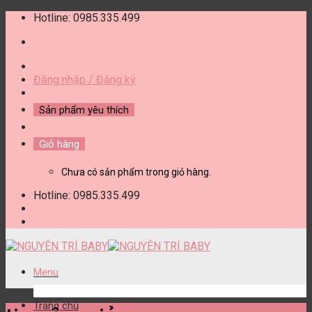
Skip
Hotline: 0985.335.499
to
content
Đăng nhập / Đăng ký
Sản phẩm yêu thích
Giỏ hàng
Chưa có sản phẩm trong giỏ hàng.
Hotline: 0985.335.499
Menu
DANH MỤC SẢN PHẨM
Trang chủ