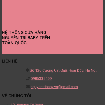
HỆ THỐNG CỬA HÀNG
NGUYÊN TRÍ BABY TRÊN
TOÀN QUỐC
Tìm Cửa Hàng Gần Bạn Nhất
LIÊN HỆ
Số 126 đường Cát Quế,
Hoài Đức, Hà Nội.
0985335499
nguyentribaby.vn@gmail.com
VỀ CHÚNG TÔI