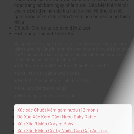
hoạt bằng nút bấm ngay phía trước. Đặc biệt khi trời tối
các mẹ bật đèn nên để thu hút bé nhé. Những chi tiết
gặm nướu mềm ơi là mềm đi kèm nên bé nào cũng thích
thú ạ.
Độ tuổi: Cho bé từ sơ sinh đến 2 tuổi
Hình dạng: Con vật: hươu, thỏ
Sản phẩm 3 Trong 1 các mẹ ơi: vừa làm xúc xắc, vừa làm
gặm nướu và cũng là món đồ chơi như một người bạn thân
thiết của các bé lại còn phát nhạc và sáng đèn nữa chứ.
Chắc chắn các bé sẽ thích mê!!
◾ Chất liệu: nhựa ABS an toàn, thân thiện cho bé
◾ Loại: Xúc xắc gặm nướu cho bé
◾ Độ tuổi: Cho bé từ sơ sinh đến 2 tuổi
◾ Phù hợp: Bé trai và bé gái
◾ Hình dạng: Con vật: hươu, thỏ
Xúc xắc Chuột kiêm gặm nướu (12 món )
Bộ Xúc Xắc Kèm Gặm Nướu Baby Rattle
Xúc Xắc 9 Món Goryeo Baby
Xúc Xắc 5 Món Gỗ Tự Nhiên Cao Cấp An Toàn