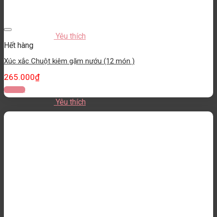
Yêu thích
Hết hàng
Xúc xắc Chuột kiêm gặm nướu (12 món )
265.000
₫
Đọc tiếp
Yêu thích