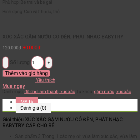
Phù hợp: Bé trai và bé gái
Hình dạng: Con vật: hươu, thỏ
XÚC XẮC GẶM NƯỚU CÓ ĐÈN, PHÁT NHẠC BABYTRY
80.000
₫
120.000
₫
Số lượng
Thêm vào giỏ hàng
Yêu thích
Mua ngay
Danh mục:
đồ chơi âm thanh, xúc xắc
Từ khóa:
gặm nướu
,
xúc xắc
Mô tả
Đánh giá (0)
Giới thiệu XÚC XẮC GẶM NƯỚU CÓ ĐÈN, PHÁT NHẠC
BABYTRY CẤP CHO BÉ
Sản phẩm 3 Trong 1 các mẹ ơi: vừa làm xúc xắc, vừa làm