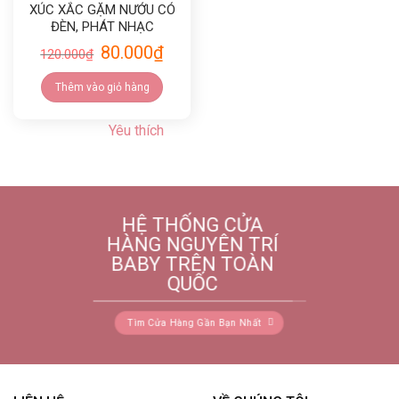
XÚC XẮC GẶM NƯỚU CÓ
ĐÈN, PHÁT NHẠC
BABYTRY
80.000
₫
120.000
₫
Thêm vào giỏ hàng
Yêu thích
HỆ THỐNG CỬA
HÀNG NGUYÊN TRÍ
BABY TRÊN TOÀN
QUỐC
Tìm Cửa Hàng Gần Bạn Nhất