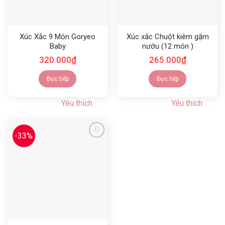
Xúc Xắc 9 Món Goryeo
Xúc xắc Chuột kiêm gặm
Baby
nướu (12 món )
320.000
₫
265.000
₫
Đọc tiếp
Đọc tiếp
Yêu thích
Yêu thích
-33%
Yêu thích