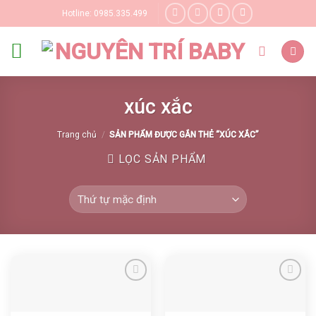
Skip
Hotline: 0985.335.499
to
content
xúc xắc
Trang chủ
/
SẢN PHẨM ĐƯỢC GẮN THẺ “XÚC XẮC”
LỌC SẢN PHẨM
Yêu thích
Yêu thích