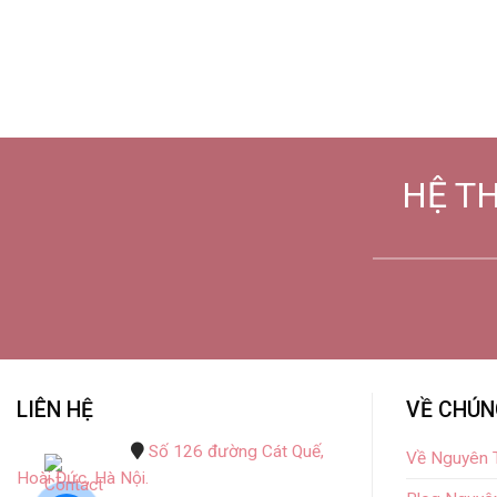
HỆ T
LIÊN HỆ
VỀ CHÚN
Số 126 đường Cát Quế,
Về Nguyên T
Hoài Đức, Hà Nội.