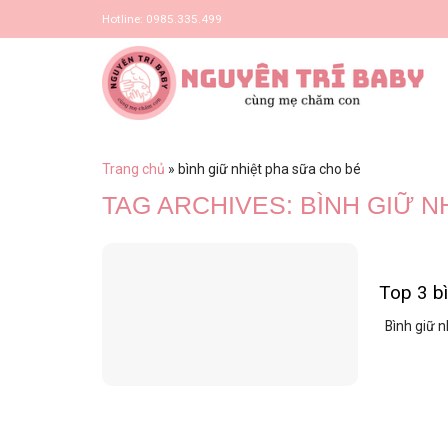
Skip
Hotline: 0985.335.499
to
content
Trang chủ
»
bình giữ nhiệt pha sữa cho bé
TAG ARCHIVES:
BÌNH GIỮ N
Top 3 bì
Bình giữ n