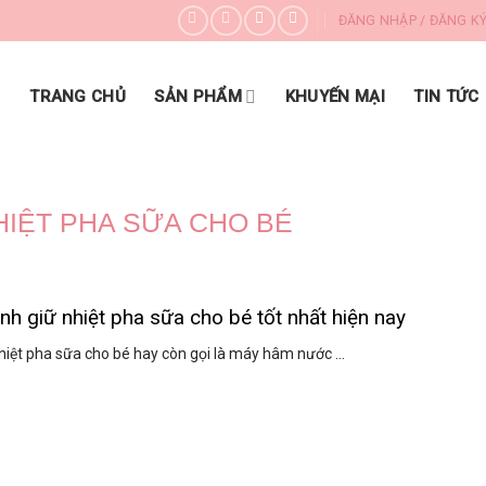
ĐĂNG NHẬP / ĐĂNG K
DANH MỤC SẢN PHẨM
TRANG CHỦ
SẢN PHẨM
KHUYẾN MẠI
TIN TỨC
HIỆT PHA SỮA CHO BÉ
nh giữ nhiệt pha sữa cho bé tốt nhất hiện nay
hiệt pha sữa cho bé hay còn gọi là máy hâm nước ...