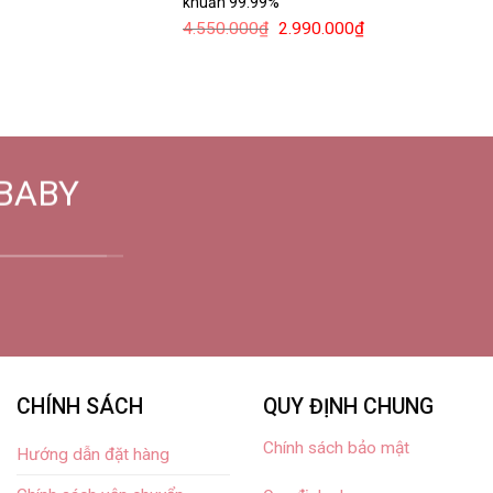
khuẩn 99.99%
4.550.000
₫
2.990.000
₫
BABY
CHÍNH SÁCH
QUY ĐỊNH CHUNG
Chính sách bảo mật
Hướng dẫn đặt hàng