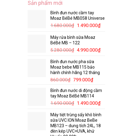
Sản phẩm mới
Bình đun nước cầm tay
Moaz BéBé MB058 Universe
1.680.000
₫
1.490.000
₫
Máy rửa bình sữa Moaz
BéBé MB – 122
5.280.000
₫
4.990.000
₫
Bình đun nước pha sữa
Moaz bebe MB115 bảo
hành chính hãng 12 tháng
860.000
₫
799.000
₫
Bình đun nước di động cầm
tay Moaz BéBé MB114
1.690.000
₫
1.490.000
₫
Máy tiệt trùng sấy khô bình
sữa UVC ION Moaz BeBe
MB123 – dung tích 24L, 18
đèn kép UVC+UVA, khử