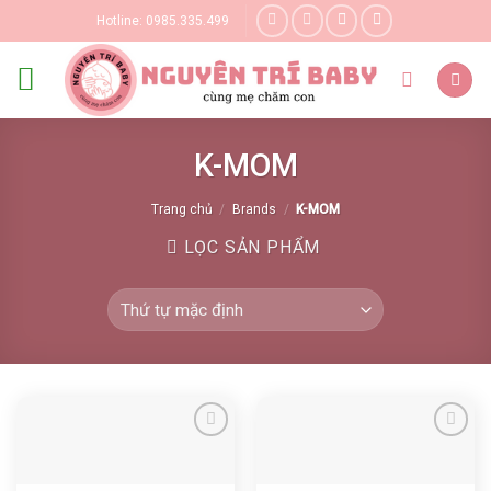
Skip
Hotline: 0985.335.499
to
content
K-MOM
Trang chủ
/
Brands
/
K-MOM
LỌC SẢN PHẨM
Yêu thích
Yêu thích