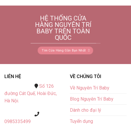
HỆ THỐNG CỬA
HÀNG NGUYÊN TRÍ
BABY TRÊN TOÀN
QUỐC
Tìm Cửa Hàng Gần Bạn Nhất
LIÊN HỆ
VỀ CHÚNG TÔI
Số 126
Về Nguyên Trí Baby
đường Cát Quế,
Hoài Đức,
Blog Nguyên Trí Baby
Hà Nội.
Dành cho đại lý
Tuyển dụng
0985335499