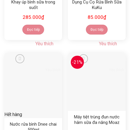
Khay úp bình sữa trong
Dụng Cụ Cọ Rửa Bình Sữa
suốt
KuKu
285.000
₫
85.000
₫
Đọc tiếp
Đọc tiếp
Yêu thích
Yêu thích
-21%
Yêu thích
Yêu thích
Hết hàng
Máy tiệt trùng đun nước
hâm sữa đa năng Moaz
Nước rửa bình Dnee chai
bebe MB096
500ml