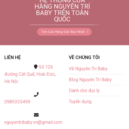
HỆ THỐNG CỬA
HÀNG NGUYÊN TRÍ
BABY TRÊN TOÀN
QUỐC
Tìm Cửa Hàng Gần Bạn Nhất
LIÊN HỆ
VỀ CHÚNG TÔI
Số 126
Về Nguyên Trí Baby
đường Cát Quế,
Hoài Đức,
Blog Nguyên Trí Baby
Hà Nội.
Dành cho đại lý
Tuyển dụng
0985335499
nguyentribaby.vn@gmail.com