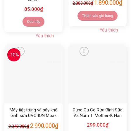
1.890.000
₫
2.380.000
₫
85.000
₫
Thêm vào giỏ hàng
Đọc tiếp
Yêu thích
Yêu thích
-10%
Yêu thích
Yêu thích
Máy tiệt trùng và sấy khô
Dụng Cụ Cọ Rửa Bình Sữa
bình sữa UVC ION Moaz
Và Núm Ti Mother-K Hàn
bebe MB082
Quốc
299.000
₫
2.990.000
₫
3.340.000
₫