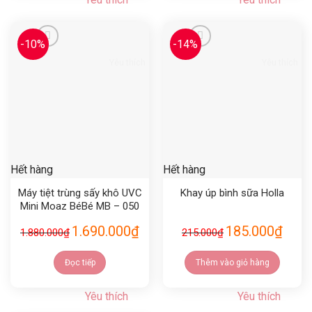
-10%
-14%
Yêu thích
Yêu thích
Hết hàng
Hết hàng
Máy tiệt trùng sấy khô UVC
Khay úp bình sữa Holla
Mini Moaz BéBé MB – 050
1.690.000
₫
185.000
₫
1.880.000
₫
215.000
₫
Đọc tiếp
Thêm vào giỏ hàng
Yêu thích
Yêu thích