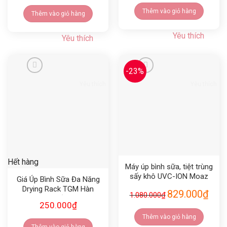
Thêm vào giỏ hàng
Thêm vào giỏ hàng
Yêu thích
Yêu thích
-23%
Yêu thích
Yêu thích
Hết hàng
Máy úp bình sữa, tiệt trùng
sấy khô UVC-ION Moaz
Giá Úp Bình Sữa Đa Năng
bebe MB044
Drying Rack TGM Hàn
829.000
₫
1.080.000
₫
Quốc
250.000
₫
Thêm vào giỏ hàng