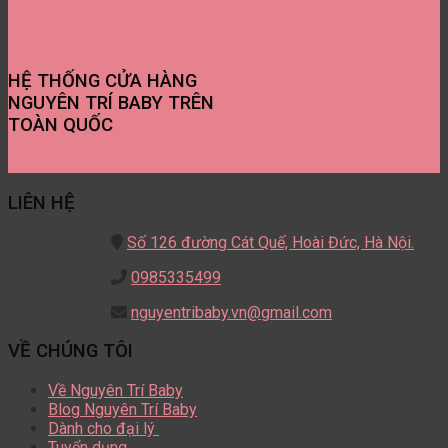
HỆ THỐNG CỬA HÀNG
NGUYÊN TRÍ BABY TRÊN
TOÀN QUỐC
Tìm Cửa Hàng Gần Bạn Nhất
LIÊN HỆ
Số 126 đường Cát Quế,
Hoài Đức, Hà Nội.
0985335499
nguyentribaby.vn@gmail.com
VỀ CHÚNG TÔI
Về Nguyên Trí Baby
Blog Nguyên Trí Baby
Dành cho đại lý
Tuyển dụng