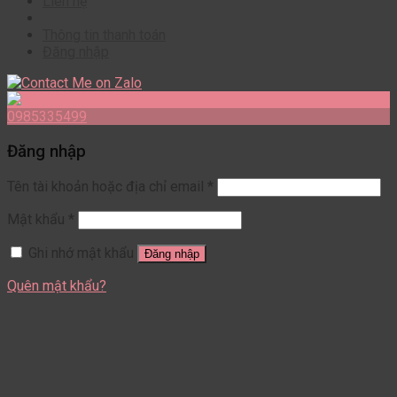
Liên hệ
Thông tin thanh toán
Đăng nhập
0985335499
Đăng nhập
Tên tài khoản hoặc địa chỉ email
*
Mật khẩu
*
Ghi nhớ mật khẩu
Đăng nhập
Quên mật khẩu?