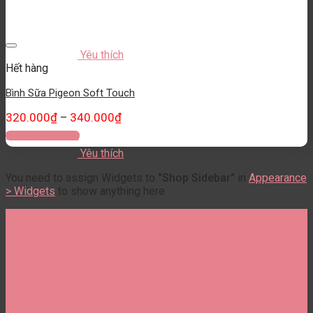
Yêu thích
Hết hàng
Bình Sữa Pigeon Soft Touch
320.000
₫
340.000
₫
–
Thêm vào giỏ hàng
Yêu thích
You need to assign Widgets to
"Shop Sidebar"
in
Appearance
> Widgets
to show anything here