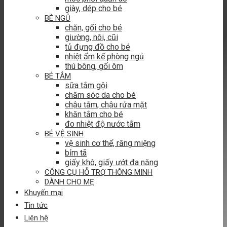
giày, dép cho bé
BÉ NGỦ
chăn, gối cho bé
giường, nôi, cũi
tủ đựng đồ cho bé
nhiệt ẩm kế phòng ngủ
thú bông, gối ôm
BÉ TẮM
sữa tắm gội
chăm sóc da cho bé
chậu tắm, chậu rửa mặt
khăn tắm cho bé
đo nhiệt độ nước tắm
BÉ VỆ SINH
vệ sinh cơ thể, răng miệng
bỉm tã
giấy khô, giấy ướt đa năng
CÔNG CỤ HỖ TRỢ THÔNG MINH
DÀNH CHO MẸ
Khuyến mại
Tin tức
Liên hệ