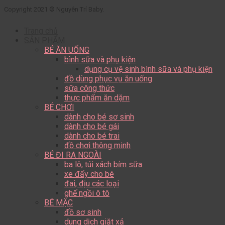
Copyright 2021 © Nguyên Trí Baby.
Trang chủ
SẢN PHẨM
BÉ ĂN UỐNG
bình sữa và phụ kiện
dụng cụ vệ sinh bình sữa và phụ kiện
đồ dùng phục vụ ăn uống
sữa công thức
thực phẩm ăn dặm
BÉ CHƠI
dành cho bé sơ sinh
dành cho bé gái
dành cho bé trai
đồ chơi thông minh
BÉ ĐI RA NGOÀI
ba lô, túi xách bỉm sữa
xe đẩy cho bé
đai, địu các loại
ghế ngồi ô tô
BÉ MẶC
đồ sơ sinh
dung dịch giặt xả