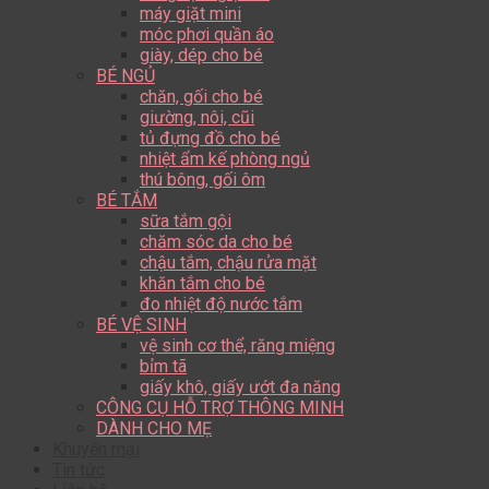
máy giặt mini
móc phơi quần áo
giày, dép cho bé
BÉ NGỦ
chăn, gối cho bé
giường, nôi, cũi
tủ đựng đồ cho bé
nhiệt ẩm kế phòng ngủ
thú bông, gối ôm
BÉ TẮM
sữa tắm gội
chăm sóc da cho bé
chậu tắm, chậu rửa mặt
khăn tắm cho bé
đo nhiệt độ nước tắm
BÉ VỆ SINH
vệ sinh cơ thể, răng miệng
bỉm tã
giấy khô, giấy ướt đa năng
CÔNG CỤ HỖ TRỢ THÔNG MINH
DÀNH CHO MẸ
Khuyến mại
Tin tức