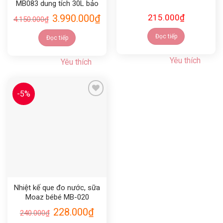
MB083 dung tích 30L bảo
hành 12 tháng chính hãng
3.990.000
₫
215.000
₫
4.150.000
₫
Đọc tiếp
Đọc tiếp
Yêu thích
Yêu thích
-5%
Yêu thích
Nhiệt kế que đo nước, sữa
Moaz bébé MB-020
228.000
₫
240.000
₫