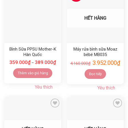
Yêu thích
Yêu thích
HẾT HÀNG
Bình Sữa PPSU Mother-K
Máy rửa bình sữa Moaz
Hàn Quốc
bébé MB035
359.000
₫
389.000
₫
3.952.000
₫
–
4.160.000
₫
Thêm vào giỏ hàng
Đọc tiếp
Yêu thích
Yêu thích
Yêu thích
Yêu thích