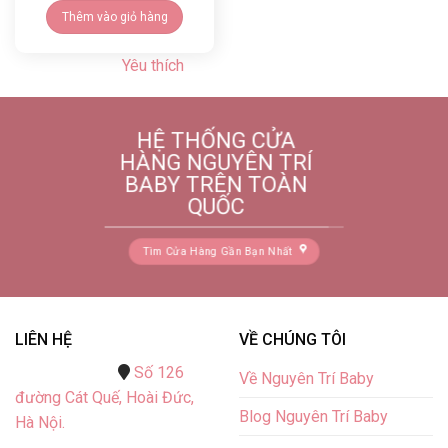
Thêm vào giỏ hàng
Yêu thích
HỆ THỐNG CỬA
HÀNG NGUYÊN TRÍ
BABY TRÊN TOÀN
QUỐC
Tìm Cửa Hàng Gần Bạn Nhất
LIÊN HỆ
VỀ CHÚNG TÔI
Số 126
Về Nguyên Trí Baby
đường Cát Quế,
Hoài Đức,
Blog Nguyên Trí Baby
Hà Nội.