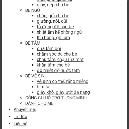
giày, dép cho bé
BÉ NGỦ
chăn, gối cho bé
giường, nôi, cũi
tủ đựng đồ cho bé
nhiệt ẩm kế phòng ngủ
thú bông, gối ôm
BÉ TẮM
sữa tắm gội
chăm sóc da cho bé
chậu tắm, chậu rửa mặt
khăn tắm cho bé
đo nhiệt độ nước tắm
BÉ VỆ SINH
vệ sinh cơ thể, răng miệng
bỉm tã
giấy khô, giấy ướt đa năng
CÔNG CỤ HỖ TRỢ THÔNG MINH
DÀNH CHO MẸ
Khuyến mại
Tin tức
Liên hệ