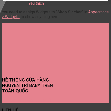
Yêu thích
You need to assign Widgets to
"Shop Sidebar"
in
Appearance
> Widgets
to show anything here
HỆ THỐNG CỬA HÀNG
NGUYÊN TRÍ BABY TRÊN
TOÀN QUỐC
Tìm Cửa Hàng Gần Bạn Nhất
LIÊN HỆ