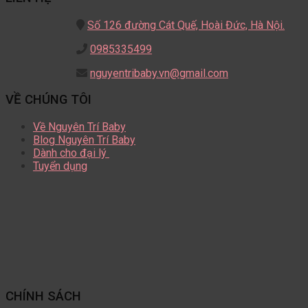
Số 126 đường Cát Quế,
Hoài Đức, Hà Nội.
0985335499
nguyentribaby.vn@gmail.com
VỀ CHÚNG TÔI
Về Nguyên Trí Baby
Blog Nguyên Trí Baby
Dành cho đại lý
Tuyển dụng
CHÍNH SÁCH