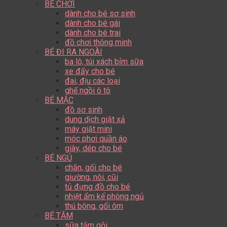
BÉ CHƠI
dành cho bé sơ sinh
dành cho bé gái
dành cho bé trai
đồ chơi thông minh
BÉ ĐI RA NGOÀI
ba lô, túi xách bỉm sữa
xe đẩy cho bé
đai, địu các loại
ghế ngồi ô tô
BÉ MẶC
đồ sơ sinh
dung dịch giặt xả
máy giặt mini
móc phơi quần áo
giày, dép cho bé
BÉ NGỦ
chăn, gối cho bé
giường, nôi, cũi
tủ đựng đồ cho bé
nhiệt ẩm kế phòng ngủ
thú bông, gối ôm
BÉ TẮM
sữa tắm gội