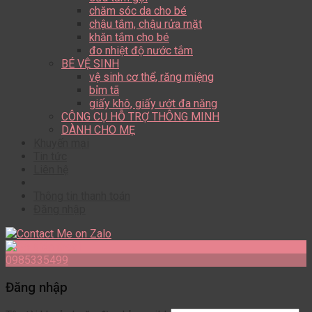
chăm sóc da cho bé
chậu tắm, chậu rửa mặt
khăn tắm cho bé
đo nhiệt độ nước tắm
BÉ VỆ SINH
vệ sinh cơ thể, răng miệng
bỉm tã
giấy khô, giấy ướt đa năng
CÔNG CỤ HỖ TRỢ THÔNG MINH
DÀNH CHO MẸ
Khuyến mại
Tin tức
Liên hệ
Thông tin thanh toán
Đăng nhập
0985335499
Đăng nhập