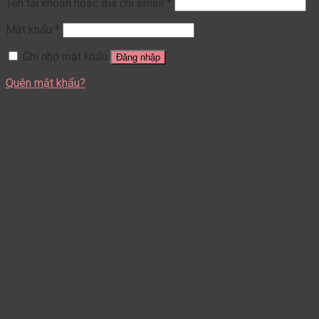
Tên tài khoản hoặc địa chỉ email
*
Mật khẩu
*
Ghi nhớ mật khẩu
Đăng nhập
Quên mật khẩu?