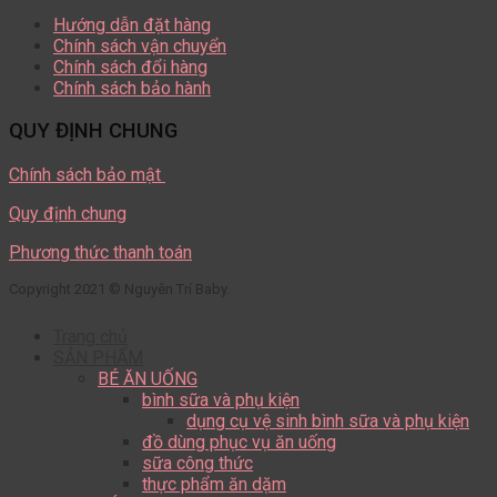
Hướng dẫn đặt hàng
Chính sách vận chuyển
Chính sách đổi hàng
Chính sách bảo hành
QUY ĐỊNH CHUNG
Chính sách bảo mật
Quy định chung
Phương thức thanh toán
Copyright 2021 © Nguyên Trí Baby.
Trang chủ
SẢN PHẨM
BÉ ĂN UỐNG
bình sữa và phụ kiện
dụng cụ vệ sinh bình sữa và phụ kiện
đồ dùng phục vụ ăn uống
sữa công thức
thực phẩm ăn dặm