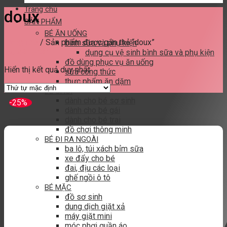
Trang chủ
doux
SẢN PHẨM
BÉ ĂN UỐNG
Trang chủ
/
Sản phẩm được gắn thẻ “doux”
bình sữa và phụ kiện
lọc sản phẩm
dụng cụ vệ sinh bình sữa và phụ kiện
đồ dùng phục vụ ăn uống
Hiển thị kết quả duy nhất
sữa công thức
thực phẩm ăn dặm
BÉ CHƠI
dành cho bé sơ sinh
-25%
dành cho bé gái
dành cho bé trai
đồ chơi thông minh
BÉ ĐI RA NGOÀI
ba lô, túi xách bỉm sữa
xe đẩy cho bé
đai, địu các loại
ghế ngồi ô tô
BÉ MẶC
đồ sơ sinh
dung dịch giặt xả
máy giặt mini
móc phơi quần áo