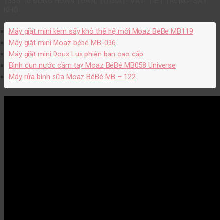
1335 TỰ ĐỘNG HOÀN TOÀN, TỪ GIẶT- VẮT- TIỆT TRÙNG- SẤY
KHÔ
Máy giặt mini kèm sấy khô thế hệ mới Moaz BeBe MB119
Máy giặt mini Moaz bébé MB-036
Máy giặt mini Doux Lux phiên bản cao cấp
Bình đun nước cầm tay Moaz BéBé MB058 Universe
Máy rửa bình sữa Moaz BéBé MB – 122