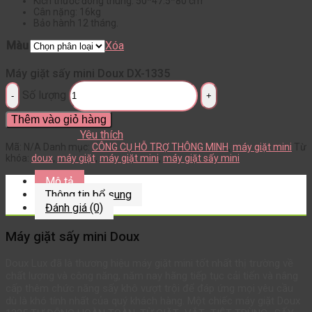
Kích thước đóng thùng: 50*47.5*80 cm
Cân nặng: 16kg
Bảo hành 12 tháng.
Màu
Xóa
Máy giặt sấy mini Doux DX-1335
Số lượng
Thêm vào giỏ hàng
Yêu thích
Mã:
N/A
Danh mục:
CÔNG CỤ HỖ TRỢ THÔNG MINH
,
máy giặt mini
Từ
khóa:
doux
,
máy giặt
,
máy giặt mini
,
máy giặt sấy mini
Mô tả
Thông tin bổ sung
Đánh giá (0)
Máy giặt sấy mini Doux
Doux Lux đã là thương hiệu máy giặt mini tốt nhất thị trường về
chất lượng và công năng, năm nay hãng tiếp tục cải tiến và nâng
cấp thêm chức năng sấy khô vượt trội để đáp ứng mọi yêu cầu
dù là khó tính nhất của quý khách hàng. Một chiếc máy giặt Doux