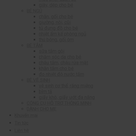
giày, dép cho bé
BÉ NGỦ
chăn, gối cho bé
giường, nôi, cũi
tủ đựng đồ cho bé
nhiệt ẩm kế phòng ngủ
thú bông, gối ôm
BÉ TẮM
sữa tắm gội
chăm sóc da cho bé
chậu tắm, chậu rửa mặt
khăn tắm cho bé
đo nhiệt độ nước tắm
BÉ VỆ SINH
vệ sinh cơ thể, răng miệng
bỉm tã
giấy khô, giấy ướt đa năng
CÔNG CỤ HỖ TRỢ THÔNG MINH
DÀNH CHO MẸ
Khuyến mại
Tin tức
Liên hệ