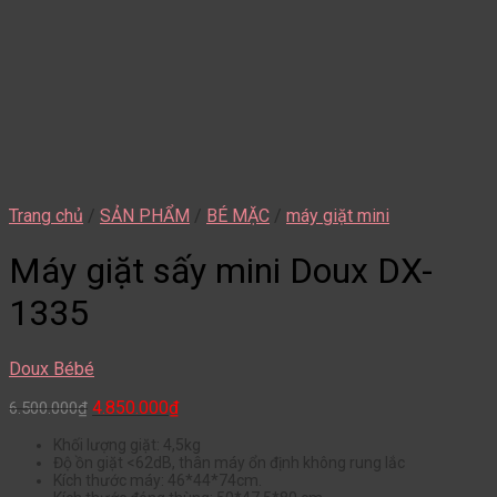
Trang chủ
/
SẢN PHẨM
/
BÉ MẶC
/
máy giặt mini
Máy giặt sấy mini Doux DX-
1335
Doux Bébé
4.850.000
₫
6.500.000
₫
Khối lượng giặt: 4,5kg
Độ ồn giặt <62dB, thân máy ổn định không rung lắc
Kích thước máy: 46*44*74cm.