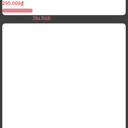
295.000
₫
Thêm vào giỏ hàng
Yêu thích