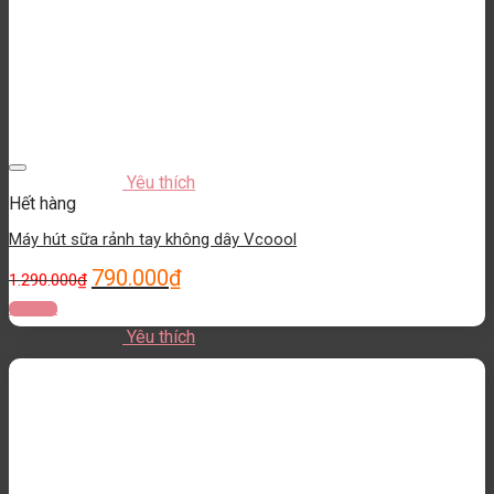
Yêu thích
Hết hàng
Máy hút sữa rảnh tay không dây Vcoool
790.000
₫
1.290.000
₫
Đọc tiếp
Yêu thích