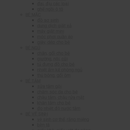
đai, địu các loại
ghế ngồi ô tô
BÉ MẶC
đồ sơ sinh
dung dịch giặt xả
máy giặt mini
móc phơi quần áo
giày, dép cho bé
BÉ NGỦ
chăn, gối cho bé
giường, nôi, cũi
tủ đựng đồ cho bé
nhiệt ẩm kế phòng ngủ
thú bông, gối ôm
BÉ TẮM
sữa tắm gội
chăm sóc da cho bé
chậu tắm, chậu rửa mặt
khăn tắm cho bé
đo nhiệt độ nước tắm
BÉ VỆ SINH
vệ sinh cơ thể, răng miệng
bỉm tã