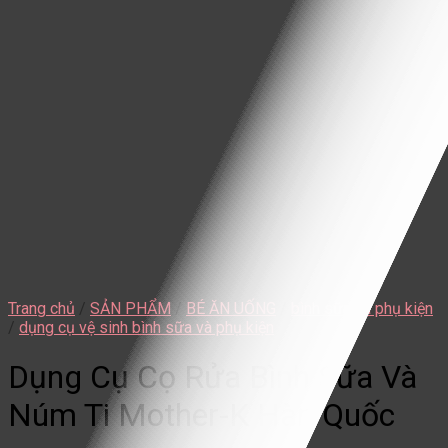
Trang chủ
/
SẢN PHẨM
/
BÉ ĂN UỐNG
/
bình sữa và phụ kiện
/
dụng cụ vệ sinh bình sữa và phụ kiện
Dụng Cụ Cọ Rửa Bình Sữa Và
Núm Ti Mother-K Hàn Quốc