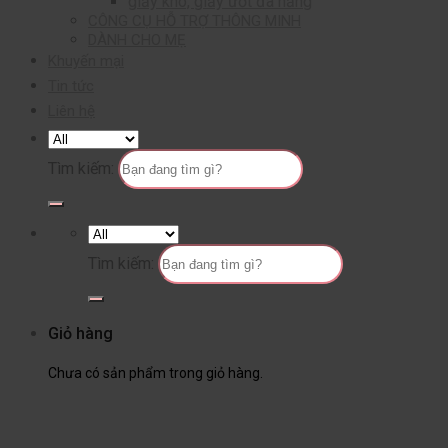
giấy khô, giấy ướt đa năng
CÔNG CỤ HỖ TRỢ THÔNG MINH
DÀNH CHO MẸ
Khuyến mại
Tin tức
Liên hệ
Tìm kiếm:
Tìm kiếm:
Giỏ hàng
Chưa có sản phẩm trong giỏ hàng.