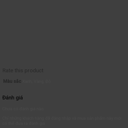
Rate this product
Màu sắc
Xanh, Vàng, Đỏ
Đánh giá
Chưa có đánh giá nào.
Chỉ những khách hàng đã đăng nhập và mua sản phẩm này mới
có thể đưa ra đánh giá.