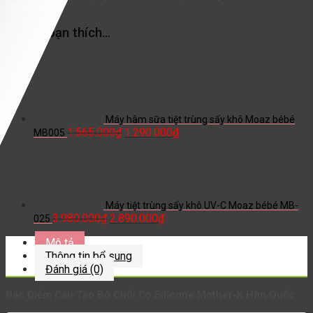
Mother-K
Có thể bạn thích…
Máy hâm sữa tiệt trùng sấy khô Moaz bébé
1.565.000
₫
1.290.000
₫
MB005
Máy tiệt trùng sấy khô UV-C Moaz bébé MB-
3.980.000
₫
2.890.000
₫
025
Mô tả
Thông tin bổ sung
Đánh giá (0)
Đặc Điểm Cấu Tạo Bộ Chổi Cọ Silicone Mother-K Hàn Quốc