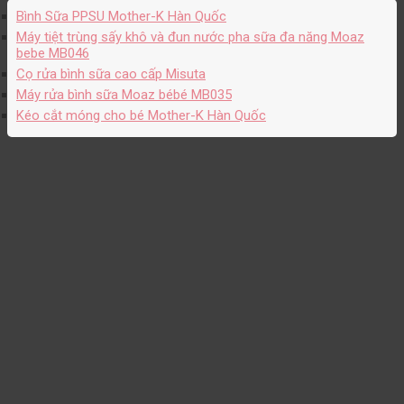
Bình Sữa PPSU Mother-K Hàn Quốc
Máy tiệt trùng sấy khô và đun nước pha sữa đa năng Moaz
bebe MB046
Cọ rửa bình sữa cao cấp Misuta
Máy rửa bình sữa Moaz bébé MB035
Kéo cắt móng cho bé Mother-K Hàn Quốc