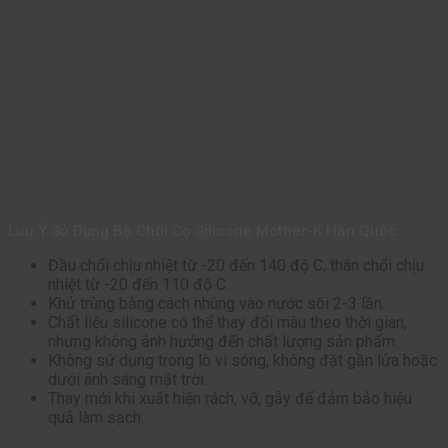
Lưu Ý Sử Dụng Bộ Chổi Cọ Silicone Mother-K Hàn Quốc
Đầu chổi chịu nhiệt từ -20 đến 140 độ C, thân chổi chịu
nhiệt từ -20 đến 110 độ C.
Khử trùng bằng cách nhúng vào nước sôi 2-3 lần.
Chất liệu silicone có thể thay đổi màu theo thời gian,
nhưng không ảnh hưởng đến chất lượng sản phẩm.
Không sử dụng trong lò vi sóng, không đặt gần lửa hoặc
dưới ánh sáng mặt trời.
Thay mới khi xuất hiện rách, vỡ, gẫy để đảm bảo hiệu
quả làm sạch.