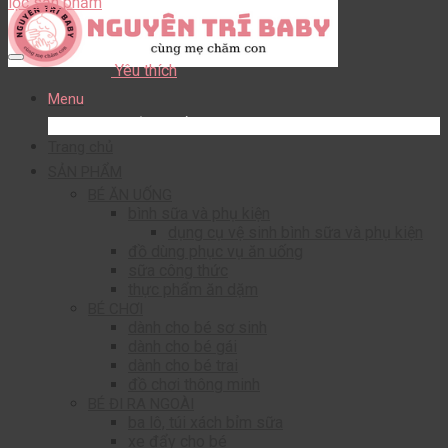
lọc sản phẩm
Yêu thích
Menu
DANH MỤC SẢN PHẨM
Trang chủ
SẢN PHẨM
BÉ ĂN UỐNG
bình sữa và phụ kiện
dụng cụ vệ sinh bình sữa và phụ kiện
đồ dùng phục vụ ăn uống
sữa công thức
thực phẩm ăn dặm
BÉ CHƠI
dành cho bé sơ sinh
dành cho bé gái
dành cho bé trai
đồ chơi thông minh
BÉ ĐI RA NGOÀI
ba lô, túi xách bỉm sữa
xe đẩy cho bé