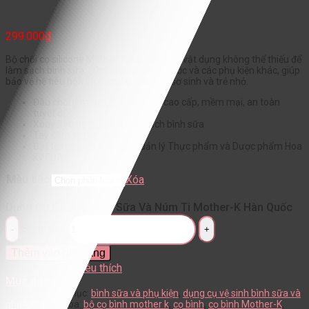
299.000
₫
Bộ chổi cọ silicone Mother-K Hàn Quốc là vật dụng không thể thiếu để
làm sạch bình sữa, núm ti, bình uống nước và các phụ kiện khác, giúp
bảo vệ hệ tiêu hóa và sức khỏe của trẻ sơ sinh và trẻ nhỏ.
Đầu chổi làm từ 100% silicone cao cấp, mềm mại, an toàn
tuyệt đối.
Xoay 360 độ dễ dàng làm sạch bình sữa
Tay cầm to dài, chắc chắn.
Đạt tiêu chuẩn của Cục quản lý Thực phẩm và Dược phẩm Hoa
Kỳ FDA.
Màu sắc
Xóa
Dụng Cụ Cọ Rửa Bình Sữa Và Núm Ti Mother-K Hàn Quốc
Số lượng
Thêm vào giỏ hàng
Yêu thích
Mua ngay
Mã:
N/A
Danh mục:
bình sữa và phụ kiện
,
dụng cụ vệ sinh bình sữa và
phụ kiện
Từ khóa:
bộ cọ bình mother k
,
cọ bình
,
cọ bình Mother-K
,